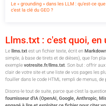
Le « grounding » dans les LLM : qu'est-ce que 
c'est la clé du GEO ?
Llms.txt : c'est quoi, en
Le
llms.txt
est un fichier texte, écrit en
Markdow
simple, à base de tirets et de dièses), que l'on pl
exemple
votresite.fr/llms.txt
. Son but : offrir 
clair de votre site et une liste de vos pages les p
fouiller dans le code HTML rempli de menus, de pu
Disons-le tout de suite, parce que c'est la questi
fournisseur d'IA (OpenAI, Google, Anthropic, Mis
engagé à lire et exploiter ce fichier pour citer 