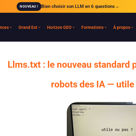
Bien choisir son LLM en 6 questions
→
NOUVEAU !
nces
Grand Est
Horizon GEO
Formations
À propos
Llms.txt : le nouveau standard 
robots des IA — utile