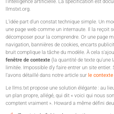
l'intelligence artificielle. La spécification est d
llmstxt.org.
L'idée part d'un constat technique simple. Un mod
une page web comme un internaute. Il la reçoit so
décomposer pour la comprendre. Or une page mode
navigation, bannières de cookies, encarts publici
bruit complique la tâche du modèle. À cela s'ajout
fenêtre de contexte
(la quantité de texte qu'une I
limitée. Impossible d'y faire entrer un site entier.
l'avons détaillé dans notre article sur
le context
Le llms.txt propose une solution élégante : au lieu 
un plan propre, allégé, qui dit « voici qui nous s
comptent vraiment ». Howard a même défini deux