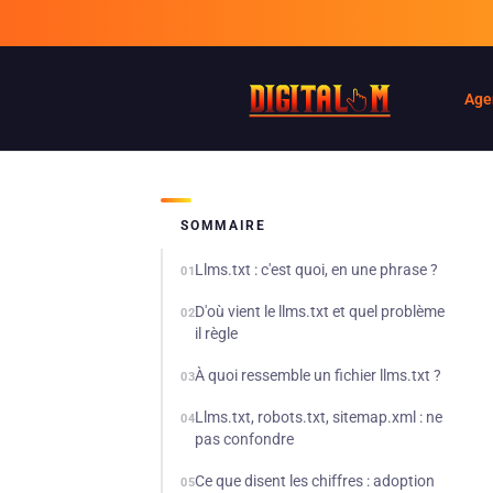
Age
SOMMAIRE
Llms.txt : c'est quoi, en une phrase ?
01
D'où vient le llms.txt et quel problème
02
il règle
À quoi ressemble un fichier llms.txt ?
03
Llms.txt, robots.txt, sitemap.xml : ne
04
pas confondre
Ce que disent les chiffres : adoption
05