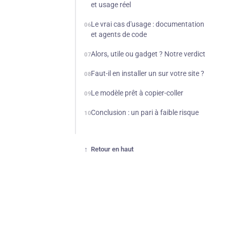
et usage réel
Le vrai cas d'usage : documentation
06
et agents de code
Alors, utile ou gadget ? Notre verdict
07
Faut-il en installer un sur votre site ?
08
Le modèle prêt à copier-coller
09
Conclusion : un pari à faible risque
10
Retour en haut