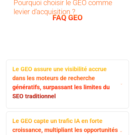
Pourquoi choisir le GEO comme
levier d’acquisition ?
FAQ GEO
Le GEO assure une visibilité accrue
dans les moteurs de recherche
génératifs, surpassant les limites du
SEO traditionnel
L’écart entre les sources citées par les IA et celles du
Le GEO capte un trafic IA en forte
top 10 Google ne cesse de se creuser : le
chevauchement est tombé de 70 % à moins de 20 %
croissance, multipliant les opportunités