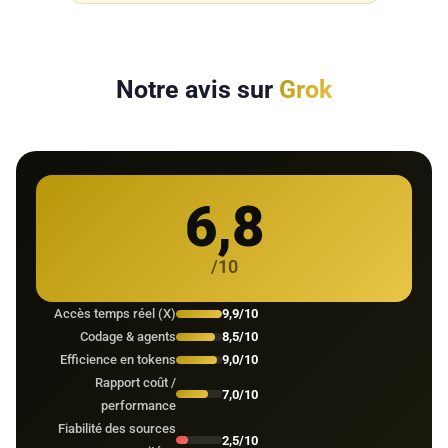
Notre avis sur
Grok
6,8
/10
Accès temps réel (X)
9,9/10
Codage & agents
8,5/10
Efficience en tokens
9,0/10
Rapport coût /
7,0/10
performance
Fiabilité des sources
2,5/10