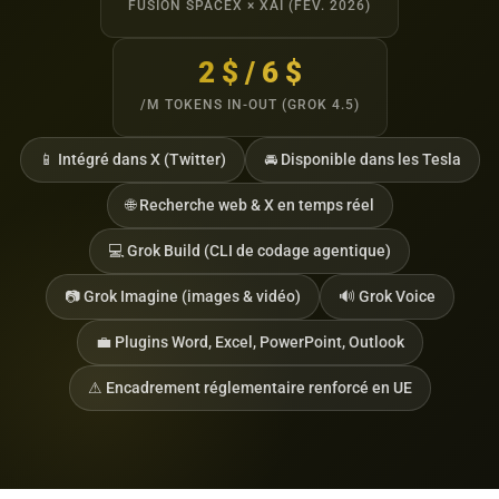
FUSION SPACEX × XAI (FÉV. 2026)
2 $ / 6 $
/M TOKENS IN-OUT (GROK 4.5)
📱 Intégré dans X (Twitter)
🚘 Disponible dans les Tesla
🌐 Recherche web & X en temps réel
💻 Grok Build (CLI de codage agentique)
📷 Grok Imagine (images & vidéo)
🔊 Grok Voice
💼 Plugins Word, Excel, PowerPoint, Outlook
⚠ Encadrement réglementaire renforcé en UE