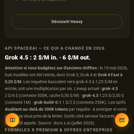
Découvrir Heavy
API SPACEXAI — CE QUI A CHANGÉ EN 2026
Grok 4.5 : 2 $/M in. · 6 $/M out.
Attention si vous budgétez sur d'anciens chiffres :
le 15 mai 2026,
huit modèles ont été retirés, dont Grok 3, Grok 4 et
Grok 4 Fast à
0,20 $/M
. Les requêtes basculent vers grok-4.3 à 1,25 $/M en
entrée, soit une multiplication par six. Lineup actuel :
grok-4.5
2 $/6 $ (contexte 500K, cache 0,50 $/M) ·
grok-4.3
1,25 $/2,50 $
(contexte 1M) ·
grok-build-0.1
1 $/2 $ (contexte 256K). Les tarifs
doublent au-delà de 200K tokens
par requête : à anticiper si votre
charge se situe près de la limite. Outils côté serveur facturés
5 $/1 000 appels. Source : docs.x.ai (juillet 2026).
FORMULES X PREMIUM & OFFRES ENTREPRISE