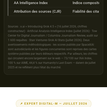
AA Intelligence Index
Indice composite
Attribution des sources (CJR)
Fiabilité des citations
Sources : x.ai « Introducing Grok 4.5 » (16 juillet 2026, chiffres
constructeur) · Artificial Analysis Intelligence Index (juillet 2026) · Tow
Center for Digital Journalism / Columbia Journalism Review, audit sur
1 600 requêtes · Stan Ventures Grok AI Stats (juillet 2026). Deux
avertissements méthodologiques : les scores publiés par SpaceXAI
sont autodéclarés et les figures concurrentes sont reprises des cartes
système publiées par leurs éditeurs respectifs. Par ailleurs, les chiffres
qui circulent encore largement sur le web — 73/100 sur l'AA Index,
100 % sur AIME, 44,4 % sur Humanity's Last Exam — datent de juillet
2025 et ne reflètent plus l'état du marché.
📌 EXPERT DIGITAL-M — JUILLET 2026