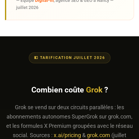
— Équipe
Digital-m
, agence SEO & GEO à Nancy —
juillet 2026
💵 TARIFICATION JUILLET 2026
Combien coûte
Grok
?
Grok se vend sur deux circuits parallèles : les
abonnements autonomes SuperGrok sur grok.com,
et les formules X Premium groupées avec le réseau
social. Sources :
x.ai/pricing
&
grok.com
(juillet