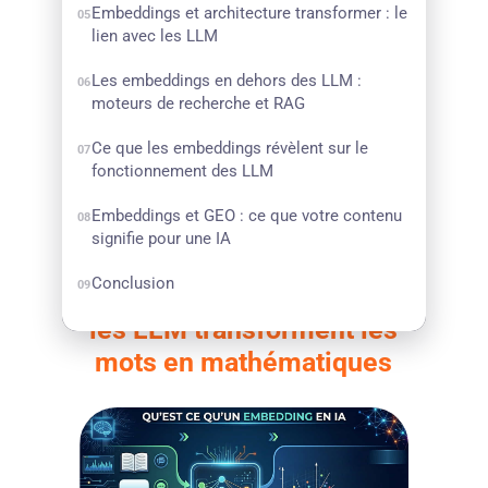
Embeddings et architecture transformer : le
05
lien avec les LLM
Les embeddings en dehors des LLM :
06
moteurs de recherche et RAG
Ce que les embeddings révèlent sur le
07
fonctionnement des LLM
Embeddings et GEO : ce que votre contenu
08
signifie pour une IA
Conclusion
09
Les embeddings : comment
les LLM transforment les
mots en mathématiques