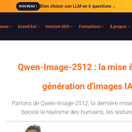
Bien choisir son LLM en 6 questions
→
NOUVEAU !
nces
Grand Est
Horizon GEO
Formations
À propos
Qwen-Image-2512 : la mise à j
génération d'images I
Parlons de Qwen-Image-2512, la dernière mise 
booste le réalisme des humains, les textures