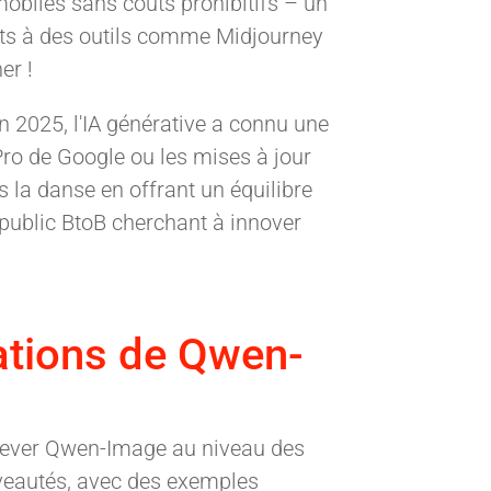
mobiles sans coûts prohibitifs – un
ts à des outils comme Midjourney
er !
En 2025, l'IA générative a connu une
o de Google ou les mises à jour
 la danse en offrant un équilibre
 public BtoB cherchant à innover
ations de Qwen-
élever Qwen-Image au niveau des
veautés, avec des exemples