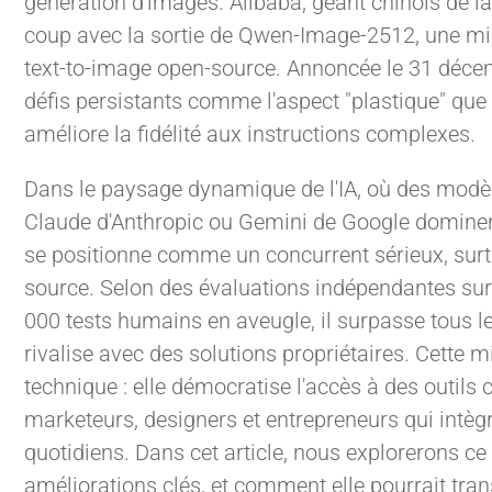
génération d'images. Alibaba, géant chinois de la
coup avec la sortie de Qwen-Image-2512, une mi
text-to-image open-source. Annoncée le 31 décem
défis persistants comme l'aspect "plastique" que
améliore la fidélité aux instructions complexes.
Dans le paysage dynamique de l'IA, où des mod
Claude d'Anthropic ou Gemini de Google domine
se positionne comme un concurrent sérieux, surto
source. Selon des évaluations indépendantes sur
000 tests humains en aveugle, il surpasse tous 
rivalise avec des solutions propriétaires. Cette m
technique : elle démocratise l'accès à des outils c
marketeurs, designers et entrepreneurs qui intègr
quotidiens. Dans cet article, nous explorerons ce
améliorations clés, et comment elle pourrait tra