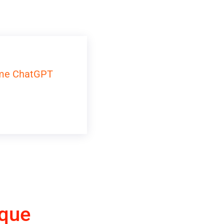
omme ChatGPT
ique