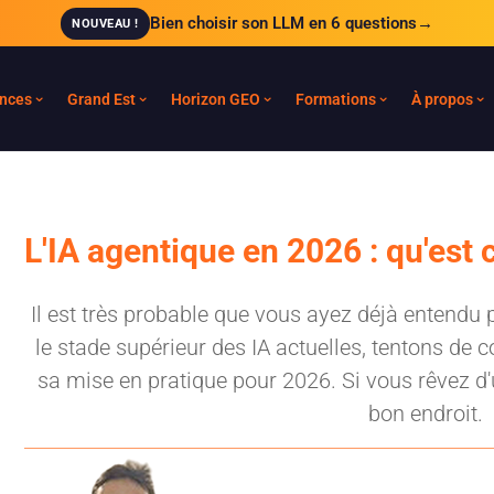
Bien choisir son LLM en 6 questions
→
NOUVEAU !
nces
Grand Est
Horizon GEO
Formations
À propos
L'IA agentique en 2026 : qu'est c
Il est très probable que vous ayez déjà entendu 
le stade supérieur des IA actuelles, tentons de
sa mise en pratique pour 2026. Si vous rêvez d'u
bon endroit.